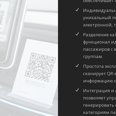
обеспечивает 
Индивидуальн
уникальный пе
электронной, 
Разделение ка
функционал и
пассажиров с 
группам.
Простота эксп
сканирует QR-
информацию о 
Интеграция и 
позволяет упр
генерировать 
категориям па