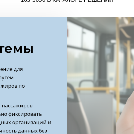
стемы
ение для
путем
ажиров по
т пассажиров
ьно фиксировать
дных организаций и
очность данных без