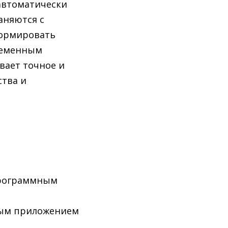
автоматически
аняются с
формировать
ременным
вает точное и
ства и
программным
ным приложением