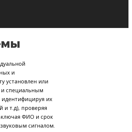
емы
идуальной
ных и
ту установлен или
й и специальным
 идентифицируя их
и т.д), проверяя
включая ФИО и срок
 звуковым сигналом.