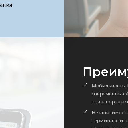
ания.
Преим
Мобильность: 
современных A
транспортным
Независимость
терминале и п