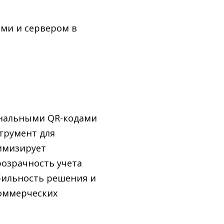
ами и сервером в
ональными QR-кодами
трумент для
имизирует
озрачность учета
бильность решения и
оммерческих