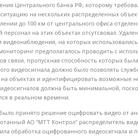
ения Центрального банка РФ, которому требов
ситуацию на нескольких распределенных объек
алении до 100 км от центрального офиса отделен
персонал на этих объектах отсутсвовал. Удал
 видеонаблюдения, на которых использовались
мониторинг предполагалось проводить с испол
в связи, пропускная способность которых была
ого видеосигнала должно было позволять служ
 на объектах и идентифицировать возможные н
видеосигналов должна быть минимальной, поско
ся в реальном времени.
 было принято решение оцифровать видео от ан
отанный АО “МТТ Контрол” распределитель виде
ила обработка оцифрованного видеосигнала и п