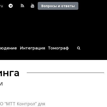
.ru
Вопросы и ответы
людение
Интеграция
Томограф
инга
И
О “МТТ Контрол” для