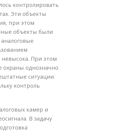
алось контролировать
тах. Эти объекты
ия, при этом
енные объекты были
 аналоговые
ьзованием
 невысока. При этом
бе охраны однозначно
ештатные ситуации.
льку контроль
алоговых камер и
осигнала. В задачу
одготовка