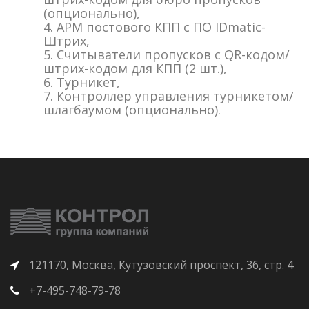
(опционально),
4. АРМ постового КПП с ПО IDmatic-
Штрих,
5. Считыватели пропусков с QR-кодом/
штрих-кодом для КПП (2 шт.),
6. Турникет,
7. Контроллер управления турникетом/
шлагбаумом (опционально).
121170, Москва, Кутузовский проспект, 36, стр. 4
+7-495-748-79-78