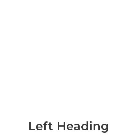
ocial Shar
THEME'S ELEMENTS
Left Heading